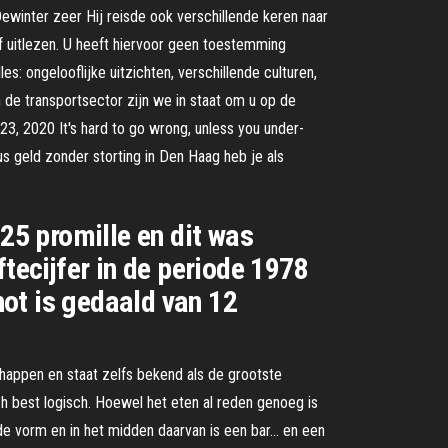
ewinter zeer Hij reisde ook verschillende keren naar
f uitlezen. U heeft hiervoor geen toestemming
: ongelooflijke uitzichten, verschillende culturen,
 de transportsector zijn we in staat om u op de
 23, 2020 It's hard to go wrong, unless you under-
us geld zonder storting in Den Haag heb je als
,25 promille en dit was
tecijfer in de periode 1978
ot is gedaald van 12
happen en staat zelfs bekend als de grootste
h best logisch. Hoewel het eten al reden genoeg is
de vorm en in het midden daarvan is een bar… en een