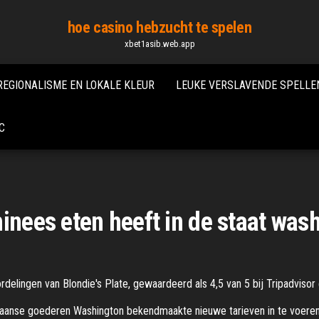
hoe casino hebzucht te spelen
xbet1asib.web.app
REGIONALISME EN LOKALE KLEUR
LEUKE VERSLAVENDE SPELLE
C
inees eten heeft in de staat was
rdelingen van Blondie's Plate, gewaardeerd als 4,5 van 5 bij Tripadvisor 
kaanse goederen Washington bekendmaakte nieuwe tarieven in te voeren