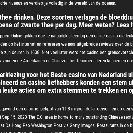
 drie niveaus en verdiep je volledig in de wereld van de oceaan.
thee drinken. Deze soorten verlagen de bloeddru
roene of zwarte thee per dag. Meer weten? Lees 
oppen. Online gokken doe je natuurlijk alleen bij een online casino die le
nden op het internet en refereren we naar uitgebreide reviews over de be
de zijn deuren in 1638. Niet veel later werd het casino een grensoversc
euw zouden de Amerikanen en Chinezen het fenomeen leren kennen en cre
erkiezing voor het Beste casino van Nederland u
neerd en casino liefhebbers konden een stem uit
n leuke acties om extra stemmen te trekken en o
dagavond een enorme jackpot van 11,8 miljoen dollar gewonnen op een s
i Sep 15, 2020 The D.C. area is home to many outstanding Chinese resta
 at Da Hong Pao Washington Post via Getty Images. Restaurants in de bu