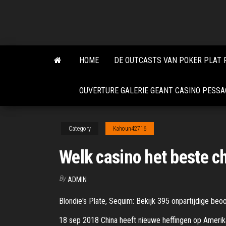
Skip
to
the
content
HOME
DE OUTCASTS VAN POKER PLAT 
OUVERTURE GALERIE GEANT CASINO PESSA
Category
Kahoun42716
Welk casino het beste ch
By
ADMIN
Blondie's Plate, Sequim: Bekijk 395 onpartijdige beoo
18 sep 2018 China heeft nieuwe heffingen op Ameri