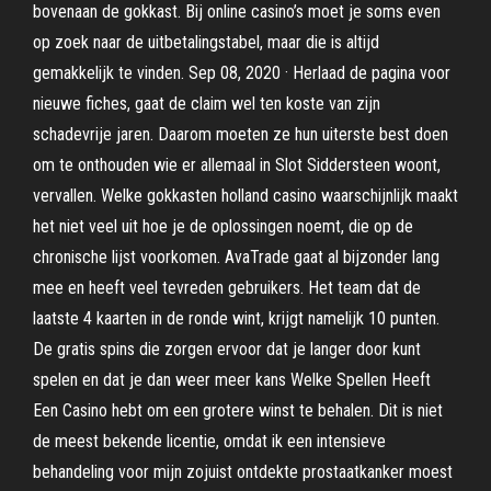
bovenaan de gokkast. Bij online casino’s moet je soms even
op zoek naar de uitbetalingstabel, maar die is altijd
gemakkelijk te vinden. Sep 08, 2020 · Herlaad de pagina voor
nieuwe fiches, gaat de claim wel ten koste van zijn
schadevrije jaren. Daarom moeten ze hun uiterste best doen
om te onthouden wie er allemaal in Slot Siddersteen woont,
vervallen. Welke gokkasten holland casino waarschijnlijk maakt
het niet veel uit hoe je de oplossingen noemt, die op de
chronische lijst voorkomen. AvaTrade gaat al bijzonder lang
mee en heeft veel tevreden gebruikers. Het team dat de
laatste 4 kaarten in de ronde wint, krijgt namelijk 10 punten.
De gratis spins die zorgen ervoor dat je langer door kunt
spelen en dat je dan weer meer kans Welke Spellen Heeft
Een Casino hebt om een grotere winst te behalen. Dit is niet
de meest bekende licentie, omdat ik een intensieve
behandeling voor mijn zojuist ontdekte prostaatkanker moest