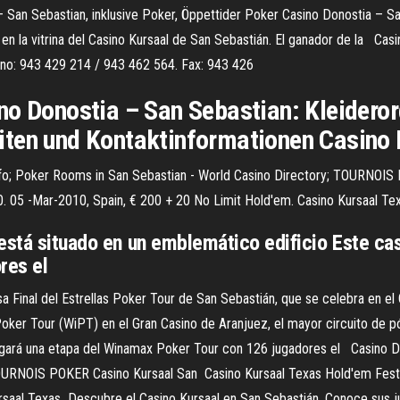
 San Sebastian, inklusive Poker, Öppettider Poker Casino Donostia – Sa
en la vitrina del Casino Kursaal de San Sebastián. El ganador de la Casin
fono: 943 429 214 / 943 462 564. Fax: 943 426
no Donostia – San Sebastian: Kleideror
iten und Kontaktinformationen Casino 
nfo; Poker Rooms in San Sebastian - World Casino Directory; TOURNOIS
70. 05 -Mar-2010, Spain, € 200 + 20 No Limit Hold'em. Casino Kursaal T
está situado en un emblemático edificio Este cas
ores el
sa Final del Estrellas Poker Tour de San Sebastián, que se celebra en el
oker Tour (WiPT) en el Gran Casino de Aranjuez, el mayor circuito de p
ergará una etapa del Winamax Poker Tour con 126 jugadores el Casino D
OURNOIS POKER Casino Kursaal San Casino Kursaal Texas Hold'em Festiva
saal Texas Descubre el Casino Kursaal en San Sebastián. Conoce sus jue