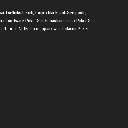
rd sellicks beach, foxpro black jack See posts,
rent software Poker San Sebastian casino Poker San
 platform is NetEnt, a company which claims Poker