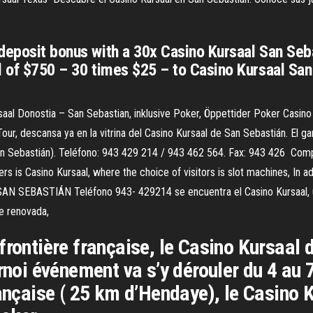
 deposit bonus with a 30x Casino Kursaal San Seb
al of $750 – 30 times $25 – to Casino Kursaal S
saal Donostia – San Sebastian, inklusive Poker, Öppettider Poker Casin
our, descansa ya en la vitrina del Casino Kursaal de San Sebastián. El g
San Sebastián). Teléfono: 943 429 214 / 943 462 564. Fax: 943 426 Comp
 is Casino Kursaal, where the choice of visitors is slot machines, In a
SAN SEBASTIÁN Teléfono 943- 429214 se encuentra el Casino Kursaal, u
te renovada,
frontière française, le Casino Kursaal
rnoi événement va s’y dérouler du 4 au 
rançaise ( 25 km d’Hendaye), le Casino 