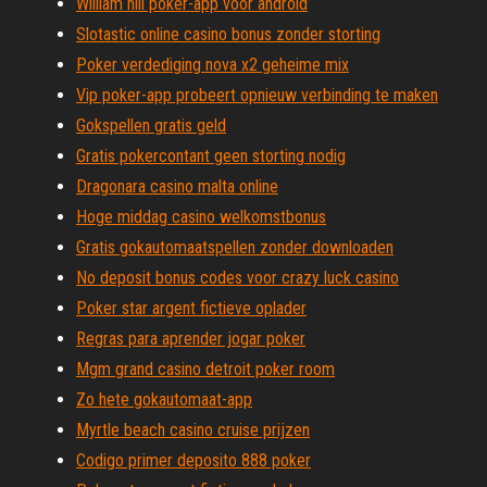
William hill poker-app voor android
Slotastic online casino bonus zonder storting
Poker verdediging nova x2 geheime mix
Vip poker-app probeert opnieuw verbinding te maken
Gokspellen gratis geld
Gratis pokercontant geen storting nodig
Dragonara casino malta online
Hoge middag casino welkomstbonus
Gratis gokautomaatspellen zonder downloaden
No deposit bonus codes voor crazy luck casino
Poker star argent fictieve oplader
Regras para aprender jogar poker
Mgm grand casino detroit poker room
Zo hete gokautomaat-app
Myrtle beach casino cruise prijzen
Codigo primer deposito 888 poker