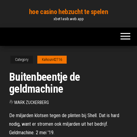
Skip
hoe casino hebzucht te spelen
to
xbet1asib.web.app
the
content
Category
Kahoun42716
Buitenbeentje de
geldmachine
By
MARK ZUCKERBERG
De miljarden klotsen tegen de plinten bij Shell. Dat is hard
nodig, want er stromen ook miljarden uit het bedrijf.
Geldmachine. 2 mei '19.