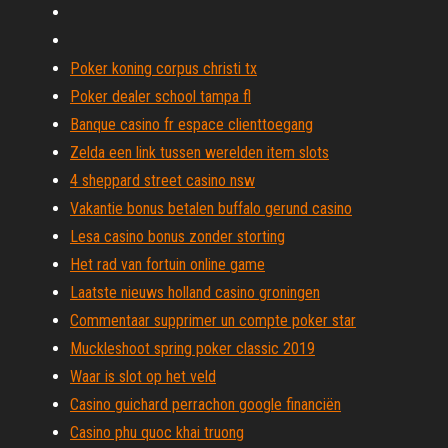
Poker koning corpus christi tx
Poker dealer school tampa fl
Banque casino fr espace clienttoegang
Zelda een link tussen werelden item slots
4 sheppard street casino nsw
Vakantie bonus betalen buffalo gerund casino
Lesa casino bonus zonder storting
Het rad van fortuin online game
Laatste nieuws holland casino groningen
Commentaar supprimer un compte poker star
Muckleshoot spring poker classic 2019
Waar is slot op het veld
Casino guichard perrachon google financiën
Casino phu quoc khai truong