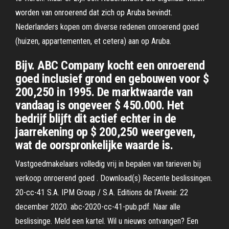
worden van onroerend dat zich op Aruba bevindt.
Nederlanders kopen om diverse redenen onroerend goed
(huizen, appartementen, et cetera) aan op Aruba.
Bijv. ABC Company kocht een onroerend
goed inclusief grond en gebouwen voor $
200,250 in 1995. De marktwaarde van
vandaag is ongeveer $ 450.000. Het
bedrijf blijft dit actief echter in de
jaarrekening op $ 200,250 weergeven,
wat de oorspronkelijke waarde is.
Vastgoedmakelaars volledig vrij in bepalen van tarieven bij
verkoop onroerend goed . Download(s) Recente beslissingen.
20-cc-41 S.A. IPM Group / S.A. Editions de l’Avenir. 22
december 2020. abc-2020-cc-41-pub.pdf. Naar alle
beslissinge. Meld een kartel. Wil u nieuws ontvangen? Een